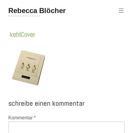
Zum
Rebecca Blöcher
Inhalt
springen
* * * * * * * * * * * * * *
kehlCover
schreibe einen kommentar
Deine
Kommentar
*
E-
Mail-