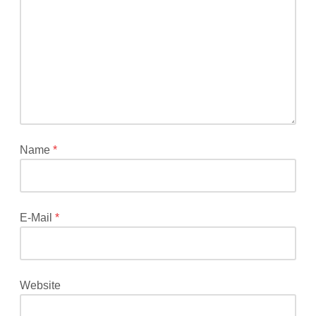
Adresse
wird
nicht
veröffentlicht.
Erforderliche
Felder
sind
mit
*
Name
*
markiert
E-Mail
*
Website