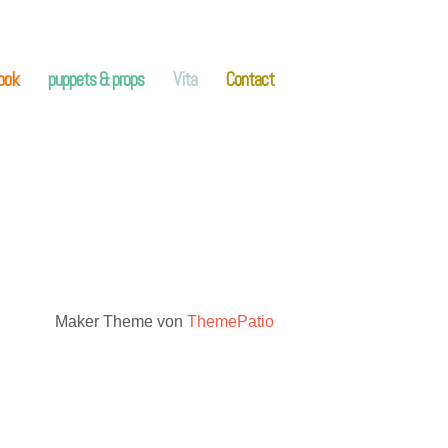
book
puppets & props
Vita
Contact
Maker Theme von
ThemePatio