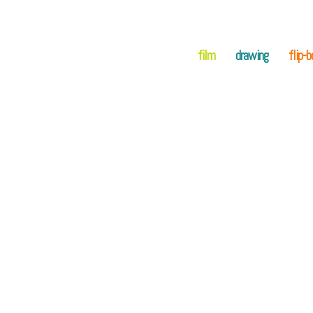
film
drawing
flip-