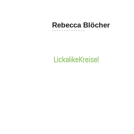
Zum
Inhalt
springen
Rebecca Blöcher
* * * * * * * * * * * * * *
LickalikeKreisel